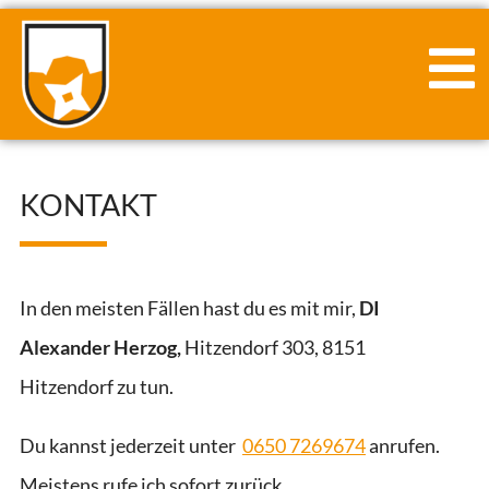
KONTAKT
In den meisten Fällen hast du es mit mir,
DI
Alexander Herzog,
Hitzendorf 303,
8151
Hitzendorf
zu tun.
Du kannst jederzeit unter
0650 7269674
anrufen.
Meistens rufe ich sofort zurück.